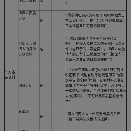
滞在予定表
是
后
担保人资质
1.需提供担保人的在职证明原件{如为日
证明
是
方公司社长，可提供[会社登记簿滕本]
正本或营业许可证的复印件}
1.（各记载事项内容不得有任何省
担保人和邀
略）：担保人及邀请人的全部住民票原
请人的身份
是
件（需显示为世蒂全员）。担保人与邀
证明资料
请人的在留卡正反面复印件（担保人与
邀请人为非正式日本籍需提供）
1.（记载有年收入的[纳税证明书]或[课
外方邀
税证明书]或附有税务署受理印章的[确
请资料
定申告书控]原件1份；证明材料的各记
纳税证明
是
载事项内容不得有任何省略，必须有上
一年的纳税记录，且必须标明有“给与收
入”的字眼）（不可以用源泉征收票代
替）
名单表
1.两人或两人以上申请要出具名单表
是
（请下载网站模板填写提供）