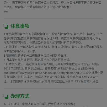
第六：寰宇天涯旅游网在收取申请人资料后，经二次审核发现不符合签证申请
资格的，保留作出不受理申请人签证申请决定的权利；

am
注意事项
1.大学教授为留学生的亲属做担保时：邀请人持“留学”在留资格在日居住，由所
在学校的常任教授或准教授作身元保证人时，该教授或准教授在提交身元保证
书及在职证明书后，住民票及有关收入的证明材料可免予提交。

2.日领通知，外国人做身元保证人时，担保人提供的在留卡，必须要3年的停留
期才能做担保人，请知悉。

3.福建颁发的护照并且在福建生活居住的暂不受理。

4.日本所有类别被拒签，都必须半年之后才可再申请。 

5.日本领馆通知，最近发现有申请人用已过期的深圳居住证申请签证。现起，
2015年以前发行的深圳居住证，都需要在“深圳经济特区居住证服务平台
quot;https://www.szjzz.gov.cn/index/getOldByNameAndID”上查询该居住证
的有效期，并打印提交；如客人所查居住证过期，或暂时办理不到深圳居住
证，可以提供由深圳派出所/公安局开立的居住证明原件（3个月有效）受理 
办理方式
1、亲自递送：申请人可以亲自前往我单位递交签证资料；
