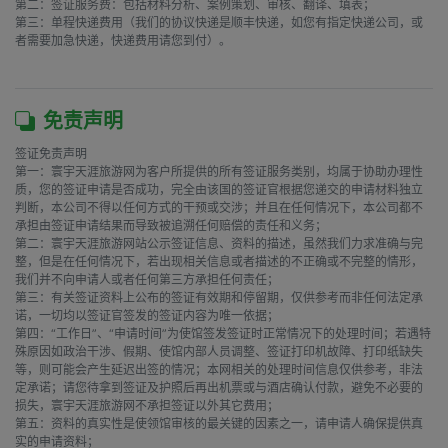
第二：签证服务费：包括材料分析、案例策划、审核、翻译、填表；

第三：单程快递费用（我们的协议快递是顺丰快递，如您有指定快递公司，或
者需要加急快递，快递费用请您到付）。

免责声明
签证免责声明

第一：寰宇天涯旅游网为客户所提供的所有签证服务类别，均属于协助办理性
质，您的签证申请是否成功，完全由该国的签证官根据您递交的申请材料独立
判断，本公司不得以任何方式的干预或交涉；并且在任何情况下，本公司都不
承担由签证申请结果而导致被追溯任何赔偿的责任和义务；

第二：寰宇天涯旅游网站公示签证信息、资料的描述，虽然我们力求准确与完
整，但是在任何情况下，若出现相关信息或者描述的不正确或不完整的情形，
我们并不向申请人或者任何第三方承担任何责任；

第三：有关签证资料上公布的签证有效期和停留期，仅供参考而非任何法定承
诺，一切均以签证官签发的签证内容为唯一依据；

第四：“工作日”、“申请时间”为使馆签发签证时正常情况下的处理时间；若遇特
殊原因如政治干涉、假期、使馆内部人员调整、签证打印机故障、打印纸缺失
等，则可能会产生延迟出签的情况；本网相关的处理时间信息仅供参考，非法
定承诺；请您待拿到签证及护照后再出机票或与酒店确认付款，避免不必要的
损失，寰宇天涯旅游网不承担签证以外其它费用；

第五：资料的真实性是使领馆审核的最关键的因素之一，请申请人确保提供真
实的申请资料；
