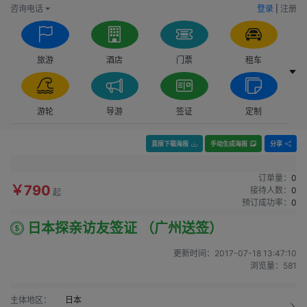
咨询电话
登录
|
注册
旅游
酒店
门票
租车
游轮
导游
签证
定制
直接下载海报
手动生成海报
分享
订单量：
0
￥790
接待人数：
0
起
预订成功率：
0
日本探亲访友签证 （广州送签）
更新时间：
2017-07-18 13:47:10
浏览量：
581
主体地区：
日本