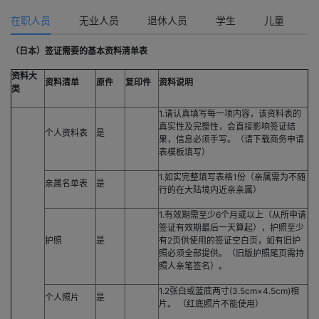
在职人员
无业人员
退休人员
学生
儿童
（日本）签证需要的基本资料清单表
资料大
资料清单
原件
复印件
资料说明
类
1.请认真填写每一项内容，该资料表的
真实性及完整性，会直接影响签证结
个人资料表
是
果，信息必须手写。（请下载商务申请
表模板填写）
1.如实完整填写表格1份（亲属需为不随
亲属名单表
是
行的在大陆境内近亲亲属）
1.有效期需至少6个月或以上（从所申请
签证有效期最后一天算起），护照至少
护照
是
有2页供使用的签证空白页，如有旧护
照必须全部提供。（旧版护照尾页需持
照人亲笔签名）。
1.2张白或蓝底两寸(3.5cm×4.5cm)相
个人照片
是
片。 （红底照片不能使用）