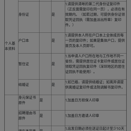
1.请提供清晰的第二代身份证复印件
（正反面需复印在同一页），必须在有
身份证
是
效期内。（如若过期，可提供身份证领
取凭证回执（需加盖派出所章）复印
件。）
1.请提供本人所在户口本上全体成员每
户口本
是
一页的复印件；如果是集体户口，提供
个人基
首页及本人页即可。
本资料
1.当申请人户口所在地与工作地不同一
省份，需提供居住证卡复印件或居住证
暂住证
是
领取凭证回执复印件（深圳地区的居住
证回执不能使用）。
1.如已婚，请提供结婚证；如离异请提
结婚证
是
供离婚证复印件或法院调解书复印件。
身元保证书
是
1.加盖日方担保人印章
原件
招聘理由书
是
1.加盖日方邀请人印章
原件
1.出发日期必须在送证日起计至少10天