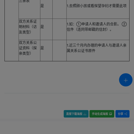
三亲表
是
1.去照顾小孩或看探望孕妇才需要此项
双方关系证
1.如：①申请人和邀请人的合影。 ②
明材料（访
是
信件（连同带邮戳的信封）。
友类型）
双方关系公
1.近三个月内办理的申请人与邀请人亲
证资料（探
是
属关系公证书原件
亲类型）
直接下载海报
手动生成海报
分享