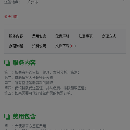
送签地点：
广州市
暂无团期
服务内容
费用包含
免责声明
注意事项
办理方式
办理流程
资料说明
文档下载(
13
)
服务内容
第一：相关资料的审核、整理、案例分析、策划；

第二：协助填写大使馆签证表格；

第三：所有签证辅助资料的翻译；

第四：使馆排队代送签证、排队缴费、排队领取签证；

第五：如果需要可代订使馆所需的机票订单。

费用包含
第一：大使馆官方签证费用；
