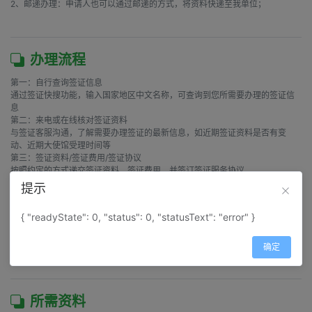
2、邮递办理：申请人也可以通过邮递的方式，将资料快递至我单位；

办理流程
第一：自行查询签证信息

通过签证快搜功能，输入国家地区中文名称，可查询到您所需要办理的签证信
息

第二：来电或在线核对签证资料

与签证客服沟通，了解需要办理签证的最新信息，如近期签证资料是否有变
动、近期大使馆受理时间等

第三：签证资料/签证费用/签证协议

按照约定的方式递交签证资料、签证费用，并签订签证服务协议

第四：使馆受理签证申请

提示
收到签证资料和签证费用后，当日整理和审核签证材料，并安排外勤人员在之
后第一个使馆工作日前往大使馆递送签证申请

{ "readyState": 0, "status": 0, "statusText": "error" }
第五：通知签证结果，返还护照

签证办理结束，在使馆领取护照后，我们将在第一时间通知签证申请人，按约
定的方式将护照和发票返还给申请人

确定
        &nb
所需资料