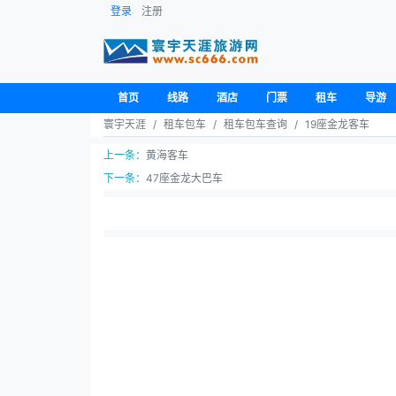
登录
注册
首页
线路
酒店
门票
租车
导游
寰宇天涯
租车包车
租车包车查询
19座金龙客车
上一条：
黄海客车
下一条：
47座金龙大巴车