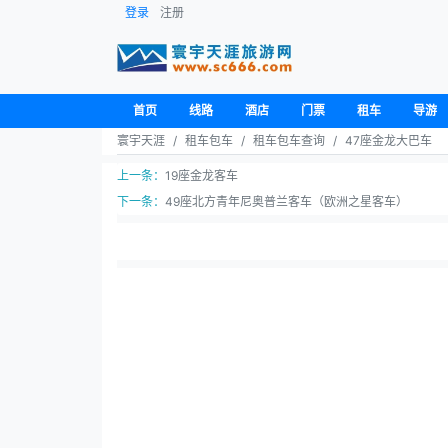
登录
注册
首页
线路
酒店
门票
租车
导游
寰宇天涯
租车包车
租车包车查询
47座金龙大巴车
上一条：
19座金龙客车
下一条：
49座北方青年尼奥普兰客车（欧洲之星客车）