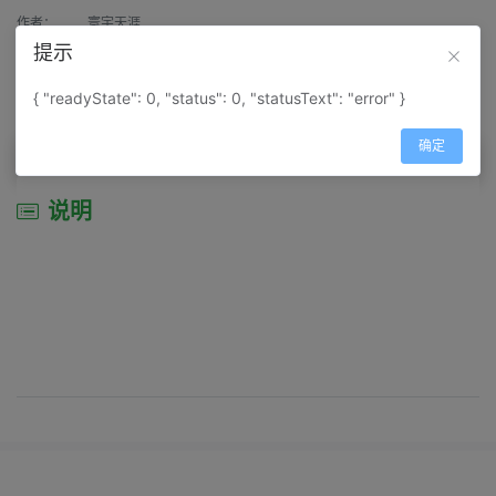
作者：
寰宇天涯
提示
来源：
网上收集
{ "readyState": 0, "status": 0, "statusText": "error" }
属性：
地图属性：
地图类型-景区导游图
确定
说明
说明