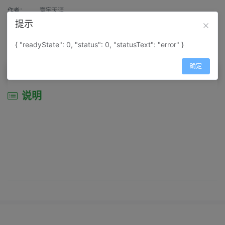
作者：
寰宇天涯
提示
来源：
网上收集
{ "readyState": 0, "status": 0, "statusText": "error" }
属性：
地图属性：
地图类型-景区导游图
确定
说明
说明