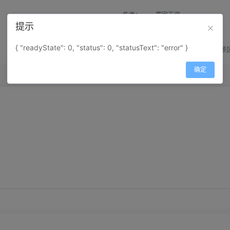
作者：
寰宇天涯
提示
来源：
网上收集
{ "readyState": 0, "status": 0, "statusText": "error" }
属性：
地图属性：
地图类型-景
确定