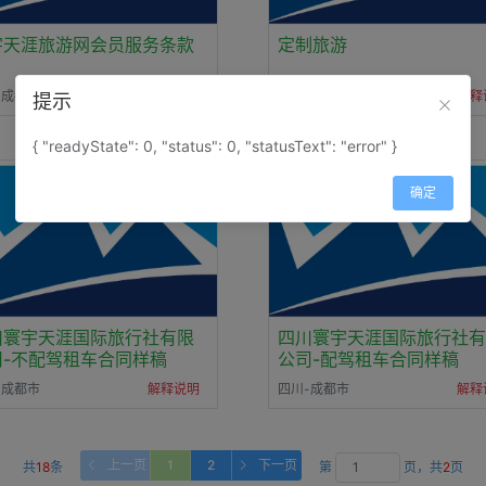
宇天涯旅游网会员服务条款
定制旅游
-成都市
解释说明
四川-成都市
解释
提示
{ "readyState": 0, "status": 0, "statusText": "error" }
确定
川寰宇天涯国际旅行社有限
四川寰宇天涯国际旅行社有
司-不配驾租车合同样稿
公司-配驾租车合同样稿
-成都市
解释说明
四川-成都市
解释
上一页
1
2
下一页
共
18
条
第
页，共
2
页