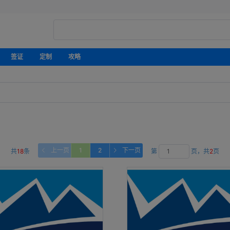
签证
定制
攻略
上一页
1
2
下一页
共
18
条
第
页，共
2
页