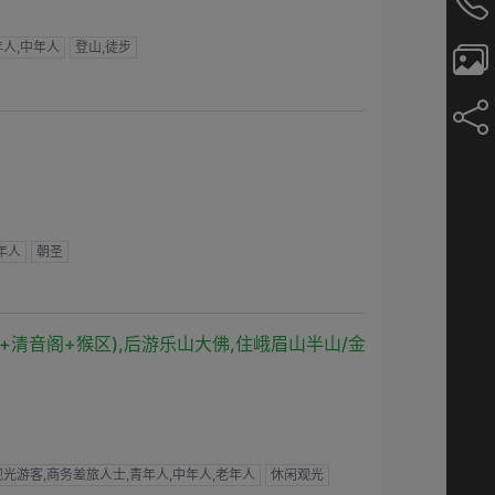
年人,中年人
登山,徒步
年人
朝圣
+清音阁+猴区),后游乐山大佛,住峨眉山半山/金
光游客,商务差旅人士,青年人,中年人,老年人
休闲观光