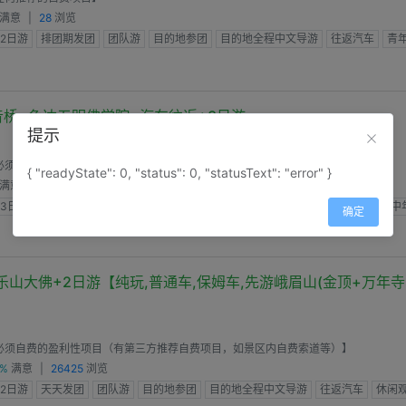
满意
|
28
浏览
2日游
排团期发团
团队游
目的地参团
目的地全程中文导游
往返汽车
青
音桥+色达五明佛学院+汽车往返+3日游
提示
必须自费的盈利性项目（有第三方必须自费项目，如景区交通车等）】
{ "readyState": 0, "status": 0, "statusText": "error" }
满意
|
884
浏览
3日游
排团期发团
团队游
目的地参团
全程中文导游
往返汽车
青年人,中
确定
乐山大佛+2日游【纯玩,普通车,保姆车,先游峨眉山(金顶+万年寺
必须自费的盈利性项目（有第三方推荐自费项目，如景区内自费索道等）】
0%
满意
|
26425
浏览
2日游
天天发团
团队游
目的地参团
目的地全程中文导游
往返汽车
休闲观