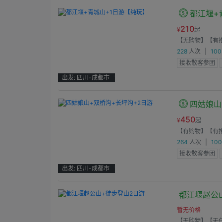
都江堰+
210
¥
起
【无购物】
【有
228
人次
|
10
接收散客参团
出发: 四川-成都市
'
四姑娘山
450
¥
起
【有购物】
【有
264
人次
|
10
接收散客参团
出发: 四川-成都市
'
都江堰赵公
暂无价格
【无购物】
【无