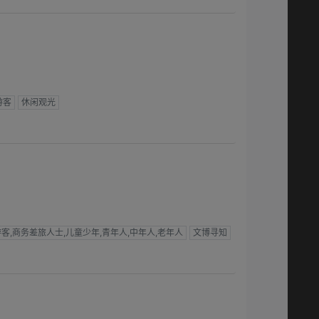
游客
休闲观光
客,商务差旅人士,儿童少年,青年人,中年人,老年人
文博寻知