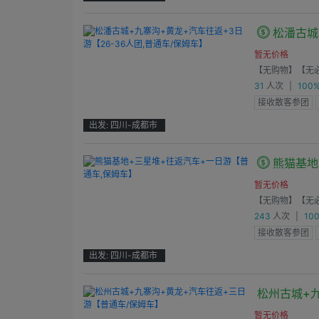
松潘古城
暂无价格
【无购物】
【无
31
人次
|
100
接收散客参团
出发: 四川-成都市
'
熊猫基地
暂无价格
【无购物】
【无
243
人次
|
10
接收散客参团
出发: 四川-成都市
'
松州古城+
暂无价格