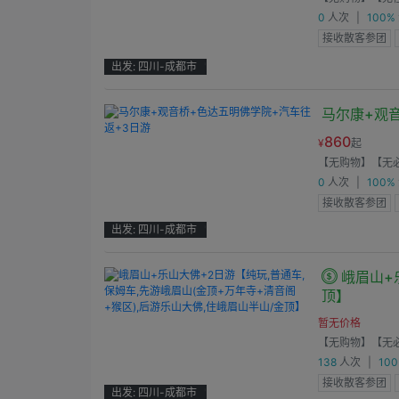
0
人次
|
100%
接收散客参团
出发: 四川-成都市
'
马尔康+观
860
¥
起
【无购物】
【无
0
人次
|
100%
接收散客参团
出发: 四川-成都市
'
峨眉山+
顶】
暂无价格
【无购物】
【无
138
人次
|
10
接收散客参团
出发: 四川-成都市
'