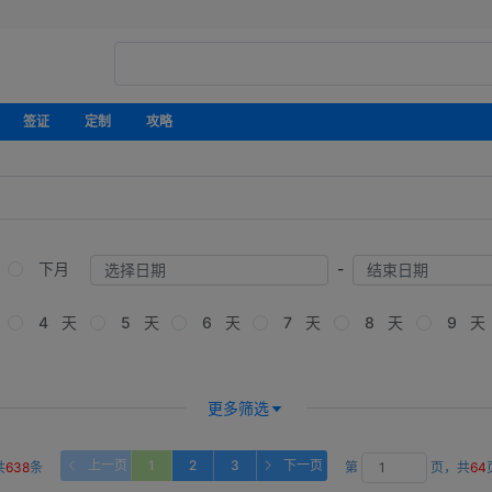
签证
定制
攻略
-
下月
4 天
5 天
6 天
7 天
8 天
9 天
更多筛选
上一页
1
2
3
下一页
共
638
条
第
页，共
64