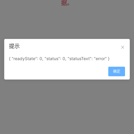
据。
提示
{ "readyState": 0, "status": 0, "statusText": "error" }
确定