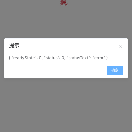
据。
提示
{ "readyState": 0, "status": 0, "statusText": "error" }
确定