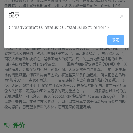
滩，有感觉豪华的、像是私人度假的海滩，有海上体育运动盛行的海滩，还有
夜晚娱乐活动丰富多彩的海滩。因此，游客无论是单身前往，还是结伴而行，
都能在普吉玩得尽兴。 其实，普吉的魅力不仅是海滩。正如“普吉”的意思
提示
一样(马来语：山丘)，岛上有很多山。游客可以在岛上乘坐出租车和摩托探险，
也可以潜水和乘坐游艇出海。总之，只有在普吉，游客才能享受到在其他任何
海滨度假区享受不到的快乐，这就是泰国的普吉。 近年来，随着岛屿不断朝高
{ "readyState": 0, "status": 0, "statusText": "error" }
级度假区方向发展，岛上从事旅游业的居民也逐渐增多。但如果游客到岛屿北
部去，就能见到广阔的菠萝田和橡胶园；此外，游客还能在城内见到保留着殖
确定
民地风格的家居建筑。 普吉岛是泰国南部的世外桃源，形状似一颗椭圆的
珍珠，它是泰国南部最小的府城，距离首都曼谷862公里，是泰国境内唯一有行
省辖治地区的岛屿，占地共有543平方公里，南北长48公里，东西宽21公里，
面积大概与新加坡相近，是泰国最大的海岛。岛上的主要地形是绵延的山丘，
期间点缀着盆地，并有39个离岛。 围绕着她的是安达曼海的温暖海水、美
丽的海滩、奇形怪状的小岛、钟乳石洞、天然洞窟等自然景观，再加上沿岸海
水的清澈湛蓝，海底世界美不胜收，将这些天然条件加起来，所以把普吉岛称
为"热带天堂"一点也不为过。 自从连接普吉岛和泰国内陆间的交通进一步
便利之后，观光业更于1970年开始逐渐兴起，在短暂的时间内，普吉岛便凭着
傲人的资源，发展成为亚洲最著名的观光重点之一。 如果您想以陆路的方
式抵达此地，可以穿过一条长有660公尺的撒拉新桥（Sarasin Bridge），便可
以踏上普吉岛，在通往市区的路上，您可以充分享受属于海岛气候所特有的轻
松与悠闲，忽而望来青翠的树林，忽而迎面的蔚蓝海岸。
评价