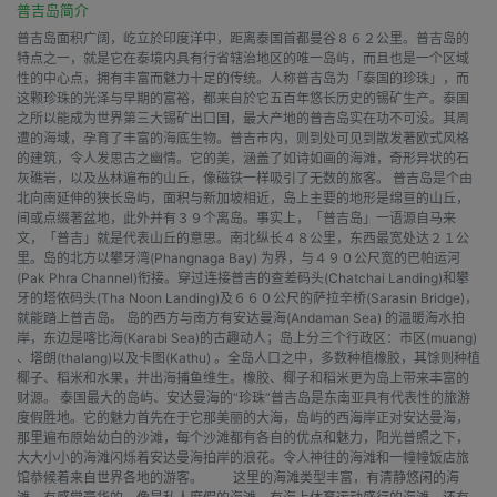
普吉岛简介
普吉岛面积广阔，屹立於印度洋中，距离泰国首都曼谷８６２公里。普吉岛的
特点之一，就是它在泰境内具有行省辖治地区的唯一岛屿，而且也是一个区域
性的中心点，拥有丰富而魅力十足的传统。人称普吉岛为「泰国的珍珠」，而
这颗珍珠的光泽与早期的富裕，都来自於它五百年悠长历史的锡矿生产。泰国
之所以能成为世界第三大锡矿出口国，最大产地的普吉岛实在功不可没。其周
遭的海域，孕育了丰富的海底生物。普吉市内，则到处可见到散发著欧式风格
的建筑，令人发思古之幽情。它的美，涵盖了如诗如画的海滩，奇形异状的石
灰礁岩，以及丛林遍布的山丘，像磁铁一样吸引了无数的旅客。 普吉岛是个由
北向南延伸的狭长岛屿，面积与新加坡相近，岛上主要的地形是绵亘的山丘，
间或点缀著盆地，此外并有３９个离岛。事实上，「普吉岛」一语源自马来
文，「普吉」就是代表山丘的意思。南北纵长４８公里，东西最宽处达２１公
里。岛的北方以攀牙湾(Phangnaga Bay) 为界，与４９０公尺宽的巴帕运河
(Pak Phra Channel)衔接。穿过连接普吉的查差码头(Chatchai Landing)和攀
牙的塔侬码头(Tha Noon Landing)及６６０公尺的萨拉辛桥(Sarasin Bridge)，
就能踏上普吉岛。 岛的西方与南方有安达曼海(Andaman Sea) 的温暖海水拍
岸，东边是喀比海(Karabi Sea)的古趣动人；岛上分三个行政区：市区(muang)
、塔朗(thalang)以及卡图(Kathu) 。全岛人口之中，多数种植橡胶，其馀则种植
椰子、稻米和水果，并出海捕鱼维生。橡胶、椰子和稻米更为岛上带来丰富的
财源。 泰国最大的岛屿、安达曼海的“珍珠”普吉岛是东南亚具有代表性的旅游
度假胜地。它的魅力首先在于它那美丽的大海，岛屿的西海岸正对安达曼海，
那里遍布原始幼白的沙滩，每个沙滩都有各自的优点和魅力，阳光普照之下，
大大小小的海滩闪烁着安达曼海拍岸的浪花。令人神往的海滩和一幢幢饭店旅
馆恭候着来自世界各地的游客。 这里的海滩类型丰富，有清静悠闲的海