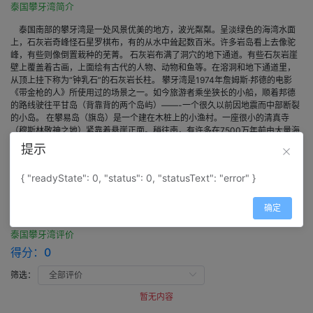
泰国攀牙湾简介
泰国南部的攀牙湾是一处风景优美的地方，波光粼粼。呈淡绿色的海湾水面
上，石灰岩奇峰怪石星罗棋布，有的从水中耸起数百米。许多岩岛看上去像驼
峰，有些则像倒置栽种的芜菁。 石灰岩布满了洞穴的地下通道。有些石灰岩崖
壁上覆盖着古画，上面绘有古代的人物、动物和鱼等。在溶洞和地下通道里，
从顶上挂下称为“钟乳石”的石灰岩长柱。 攀牙湾是1974年詹姆斯·邦德的电影
《带金枪的人》所使用过的场景之一。如今旅游者乘坐狭长的小船，顺着邦德
的路线驶往平甘岛（背靠背的两个岛屿）——-一个很久以前因地震而中部断裂
的小岛。 在攀易岛（旗岛）是一个建在木桩上的小渔村。一座很小的清真寺
（穆斯林敬神之地）紧靠着悬崖正面。稍往南，有许多在7500万年前由大量海
洋贝壳挤压在一起而形成的石板，它们仿佛被巨大的擀面杖擀过似的。这就是
提示
所谓的贝壳墓地。因为石板看上去很像墓碑。
{ "readyState": 0, "status": 0, "statusText": "error" }
评价
确定
泰国攀牙湾评价
得分：
0
筛选：
暂无内容