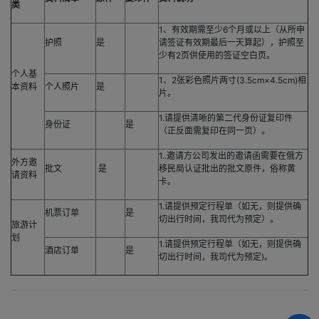
类
1、有效期需至少6个月或以上（从所申
护照
是
请签证有效期最后一天算起），护照至
少有2页供使用的签证空白页。
个人基
1、2张彩色照片两寸(3.5cm×4.5cm)相
本资料
个人照片
是
片。
1.请提供清晰的第二代身份证复印件
身份证
是
（正反面需复印在同一页）。
1..邀请方公司发出的邀请函需要在俄方
外方邀
批文
是
移民局认证批出的批文原件，俗称黄
请资料
卡。
1.请提供预定行程单（如无，则提供确
机票订单
是
切出行时间，我司代为预定）。
旅游计
划
1.请提供预定行程单（如无，则提供确
酒店订单
是
切出行时间，我司代为预定)。