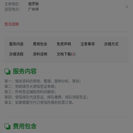
主体地区：
俄罗斯
送签地点：
广州市
暂无团期
服务内容
费用包含
免责声明
注意事项
办理方式
办理流程
资料说明
文档下载(
2
)
服务内容
第一：相关资料的审核、整理、案例分析、策划；

第二：协助填写大使馆签证表格；

第三：所有签证辅助资料的翻译；

第四：使馆排队代送签证、排队缴费、排队领取签证；

第五：如果需要可代订使馆所需的机票订单。

费用包含