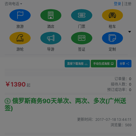
咨询电话
登录
|
注册
旅游
酒店
门票
租车
游轮
导游
签证
定制
直接下载海报
手动生成海报
分享
订单量：
0
￥1390
接待人数：
0
起
预订成功率：
0
俄罗斯商务90天单次、两次、多次(广州送
签)
更新时间：
2017-07-18 13:44:11
浏览量：
569