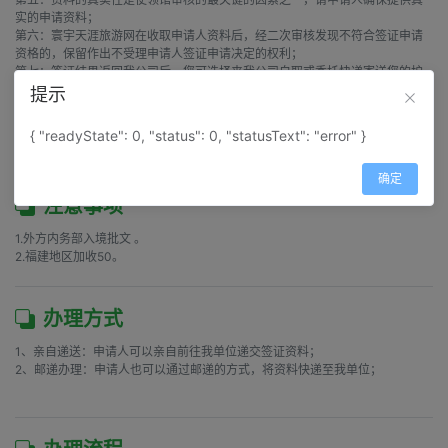
实的申请资料；

第六：寰宇天涯旅游网在收取申请人资料后，经二次审核发现不符合签证申请
资格的，保留作出不受理申请人签证申请决定的权利；

第七：签证结果返回我公司后，您可选择来我公司自取或委托快递寄送您的护
照及其它返回的原件资料。如您选择快递寄送方式，则表示您授权我公司委托
提示
第三方进行快递服务，第三方公司（快递公司的）所有服务条款、权利与义
务，您均已了解和认可。对于快递有可能带来的丢失、破损、或其他问题，由
{ "readyState": 0, "status": 0, "statusText": "error" }
第三方公司（快递承运方)对您进行负责，我公司不予
确定
注意事项
1.外方内务部入境批文 。

2.福建地区加收50。
办理方式
1、亲自递送：申请人可以亲自前往我单位递交签证资料；

2、邮递办理：申请人也可以通过邮递的方式，将资料快递至我单位；
