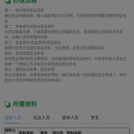
办理流程
第一：自行查询签证信息

通过签证快搜功能，输入国家地区中文名称，可查询到您所需要办理的签证信
息

第二：来电或在线核对签证资料

与签证客服沟通，了解需要办理签证的最新信息，如近期签证资料是否有变
动、近期大使馆受理时间等

第三：签证资料/签证费用/签证协议

按照约定的方式递交签证资料、签证费用，并签订签证服务协议

第四：使馆受理签证申请

收到签证资料和签证费用后，当日整理和审核签证材料，并安排外勤人员在之
后第一个使馆工作日前往大使馆递送签证申请

第五：通知签证结果，返还护照

签证办理结束，在使馆领取护照后，我们将在第一时间通知签证申请人，按约
定的方式将护照和发票返还给申请人

所需资料
在职人员
无业人员
退休人员
学生
资料大
资料清单
原件
复印件
资料说明