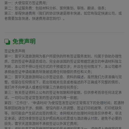
第一：大使馆官方签证费用；

第二：签证服务费：包括材料分析、案例策划、审核、翻译、填表；

第三：单程快递费用（我们的协议快递是顺丰快递，如您有指定快递公司，或
者需要加急快递，快递费用请您到付）。

免责声明
签证免责声明

第一：寰宇天涯旅游网为客户所提供的所有签证服务类别，均属于协助办理性
质，您的签证申请是否成功，完全由该国的签证官根据您递交的申请材料独立
判断，本公司不得以任何方式的干预或交涉；并且在任何情况下，本公司都不
承担由签证申请结果而导致被追溯任何赔偿的责任和义务；

第二：寰宇天涯旅游网站公示签证信息、资料的描述，虽然我们力求准确与完
整，但是在任何情况下，若出现相关信息或者描述的不正确或不完整的情形，
我们并不向申请人或者任何第三方承担任何责任；

第三：有关签证资料上公布的签证有效期和停留期，仅供参考而非任何法定承
诺，一切均以签证官签发的签证内容为唯一依据；

第四：“工作日”、“申请时间”为使馆签发签证时正常情况下的处理时间；若遇特
殊原因如政治干涉、假期、使馆内部人员调整、签证打印机故障、打印纸缺失
等，则可能会产生延迟出签的情况；本网相关的处理时间信息仅供参考，非法
定承诺；请您待拿到签证及护照后再出机票或与酒店确认付款，避免不必要的
损失，寰宇天涯旅游网不承担签证以外其它费用；

第五：资料的真实性是使领馆审核的最关键的因素之一，请申请人确保提供真