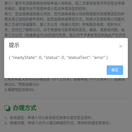
第六：寰宇天涯旅游网在收取申请人资料后，经二次审核发现不符合签证申请
资格的，保留作出不受理申请人签证申请决定的权利；

第七：签证结果返回我公司后，您可选择来我公司自取或委托快递寄送您的护
照及其它返回的原件资料。如您选择快递寄送方式，则表示您授权我公司委托
第三方进行快递服务，第三方公司（快递公司的）所有服务条款、权利与义
务，您均已了解和认可。对于快递有可能带来的丢失、破损、或其他问题，由
第三方公司（快递承运方)对您进行负责，我公司不予承担责任和由此产生的任
何赔偿。 当您选择我公司的产品或服务时，视同您已认同此条款的内容；

提示
第八：使馆保留要求申请人补资料或要求申请人前往使馆面试的权利。
{ "readyState": 0, "status": 0, "statusText": "error" }
注意事项
确定
1.外方内务部入境批文 。

2.商务有批文的可以办理加急（3个工作天）或者特急（1个工作天）：加急加
收200，特急加收500

3.福建地区加收50。
办理方式
1、亲自递送：申请人可以亲自前往我单位递交签证资料；

2、邮递办理：申请人也可以通过邮递的方式，将资料快递至我单位；
