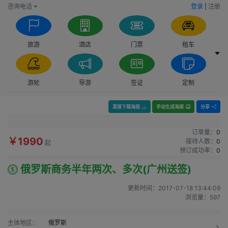
咨询电话
登录
|
注册
旅游
酒店
门票
租车
游轮
导游
签证
定制
直接下载海报
手动生成海报
分享
订单量：
0
￥1990
接待人数：
0
起
预订成功率：
0
俄罗斯商务半年两次、多次(广州送签)
更新时间：
2017-07-18 13:44:09
浏览量：
597
主体地区：
俄罗斯