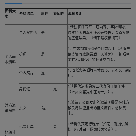
资料大
资料清单
原件
复印件
资料说明
类
1.请认真填写每一项内容，字体清晰，
个人资料表
是
该资料表的真实性及完整性，会直接影
响签证结果。（请下载模板填写）
1、有效期需至少6个月或以上（从所申
护照
是
请签证有效期最后一天算起），护照至
个人基
少有2页供使用的签证空白页。
本资料
1、2张彩色照片两寸(3.5cm×4.5cm)相
个人照片
是
片。
1.请提供清晰的第二代身份证复印件
身份证
是
（正反面需复印在同一页）。
1..邀请方公司发出的邀请函需要在俄方
外方邀
批文
是
移民局认证批出的批文原件，俗称黄
请资料
卡。
1.请提供预定行程单（如无，则提供确
机票订单
是
切出行时间，我司代为预定）。
旅游计