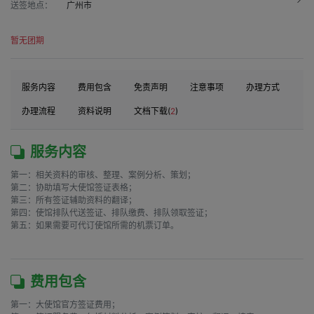
送签地点：
广州市
暂无团期
服务内容
费用包含
免责声明
注意事项
办理方式
办理流程
资料说明
文档下载(
2
)
服务内容
第一：相关资料的审核、整理、案例分析、策划；

第二：协助填写大使馆签证表格；

第三：所有签证辅助资料的翻译；

第四：使馆排队代送签证、排队缴费、排队领取签证；

第五：如果需要可代订使馆所需的机票订单。

费用包含
第一：大使馆官方签证费用；
