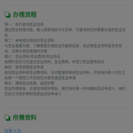
办理流程
第一：自行查询签证信息

通过签证快搜功能，输入国家地区中文名称，可查询到您所需要办理的签证信
息

第二：来电或在线核对签证资料

与签证客服沟通，了解需要办理签证的最新信息，如近期签证资料是否有变
动、近期大使馆受理时间等

第三：签证资料/签证费用/签证协议

按照约定的方式递交签证资料、签证费用，并签订签证服务协议

第四：使馆受理签证申请

收到签证资料和签证费用后，当日整理和审核签证材料，并安排外勤人员在之
后第一个使馆工作日前往大使馆递送签证申请

第五：通知签证结果，返还护照

签证办理结束，在使馆领取护照后，我们将在第一时间通知签证申请人，按约
定的方式将护照和发票返还给申请人

所需资料
在职人员