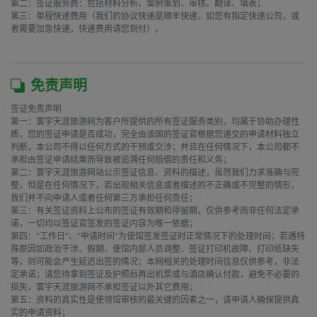
第二：签证服务费：包括材料分析、案例策划、审核、翻译、填表；

第三：单程快递费用（我们的协议快递是顺丰快递，如您有指定快递公司，或
者需要加急快递，快递费用请您到付）。

免责声明
签证免责声明

第一：寰宇天涯旅游网为客户所提供的所有签证服务类别，均属于协助办理性
质，您的签证申请是否成功，完全由该国的签证官根据您递交的申请材料独立
判断，本公司不得以任何方式的干预或交涉；并且在任何情况下，本公司都不
承担由签证申请结果而导致被追溯任何赔偿的责任和义务；

第二：寰宇天涯旅游网站公示签证信息、资料的描述，虽然我们力求准确与完
整，但是在任何情况下，若出现相关信息或者描述的不正确或不完整的情形，
我们并不向申请人或者任何第三方承担任何责任；

第三：有关签证资料上公布的签证有效期和停留期，仅供参考而非任何法定承
诺，一切均以签证官签发的签证内容为唯一依据；

第四：“工作日”、“申请时间”为使馆签发签证时正常情况下的处理时间；若遇特
殊原因如政治干涉、假期、使馆内部人员调整、签证打印机故障、打印纸缺失
等，则可能会产生延迟出签的情况；本网相关的处理时间信息仅供参考，非法
定承诺；请您待拿到签证及护照后再出机票或与酒店确认付款，避免不必要的
损失，寰宇天涯旅游网不承担签证以外其它费用；

第五：资料的真实性是使领馆审核的最关键的因素之一，请申请人确保提供真
实的申请资料；
