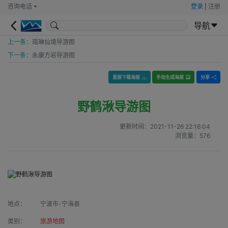
咨询电话
登录
|
注册
导航
上一条：
瑶琳仙境导游图
下一条：
永康方岩导游图
直接下载海报
手动生成海报
分享
野鹤湫导游图
更新时间：
2021-11-26 22:16:04
浏览量：
576
地点：
宁波市-宁海县
类别：
旅游地图