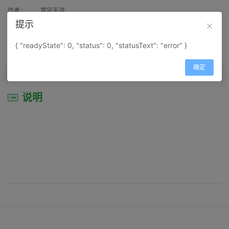
作者：
寰宇天涯
提示
来源：
网上收集
{ "readyState": 0, "status": 0, "statusText": "error" }
属性：
地图属性：
地图类型-景区导游图
确定
说明
说明