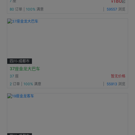
180
7
座
¥
起
80
订单
|
100%
满意
|
59557
浏览
四川-成都市
37座金龙大巴车
37
座
暂无价格
2
订单
|
100%
满意
|
55913
浏览