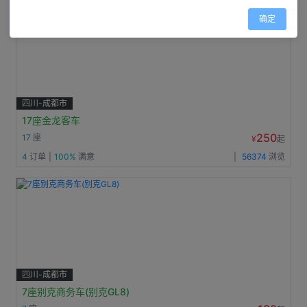
确定
四川-成都市
17座金龙客车
250
17
座
¥
起
4
订单
|
100%
满意
|
56374
浏览
四川-成都市
7座别克商务车(别克GL8)