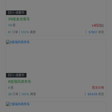
四川-成都市
39座金龙客车
450
39
座
¥
起
91
订单
|
100%
满意
|
57831
浏览
四川-成都市
9座瑞风商务车
9
座
暂无价格
29
订单
|
100%
满意
|
60439
浏览