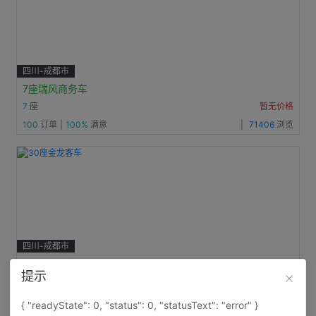
四川-成都市
7座瑞风商务车
7
座
暂无价格
100
订单
|
100%
满意
|
71406
浏览
四川-成都市
30座金龙客车
提示
438
30
座
¥
起
125
订单
|
100%
满意
|
57866
浏览
{ "readyState": 0, "status": 0, "statusText": "error" }