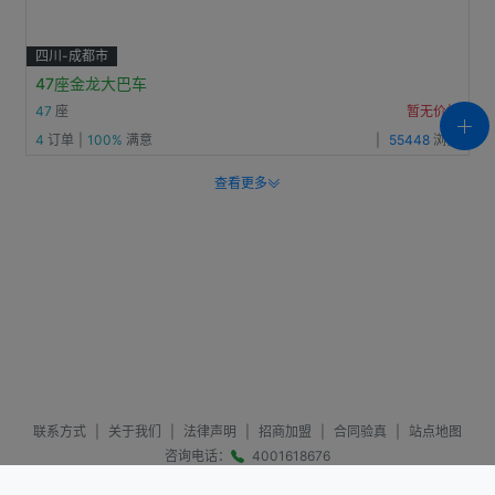
四川-成都市
47座金龙大巴车
47
座
暂无价格
4
订单
|
100%
满意
|
55448
浏览
查看更多
联系方式
|
关于我们
|
法律声明
|
招商加盟
|
合同验真
|
站点地图
咨询电话：
4001618676
咨询邮箱：
service@sc666.com